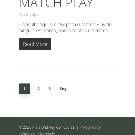
MATCH PLAY
By
dirgolfpdr
Consulte aqui o draw para o Match Play de
Singulares, Pares, Pares Mistos e Scratch.
Read More
1
2
3
Seg
© 2026 Praia D'El Rey Golf Course. |
Privacy Policy
|
Política de Privacidade